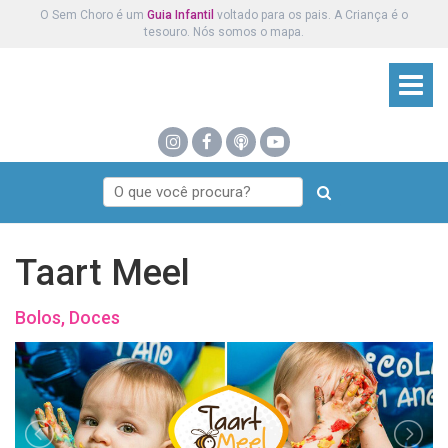
O Sem Choro é um
Guia Infantil
voltado para os pais. A Criança é o
tesouro. Nós somos o mapa.
Taart Meel
Bolos, Doces