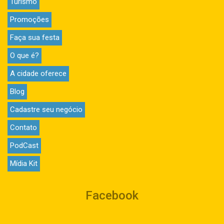
Turismo
Promoções
Faça sua festa
O que é?
A cidade oferece
Blog
Cadastre seu negócio
Contato
PodCast
Mídia Kit
Facebook