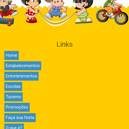
Links
Home
Estabelecimentos
Entretenimentos
Escolas
Turismo
Promoções
Faça sua festa
O que é?