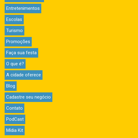
Entretenimentos
Escolas
Turismo
Promoções
Faça sua festa
O que é?
A cidade oferece
Blog
Cadastre seu negócio
Contato
PodCast
Mídia Kit