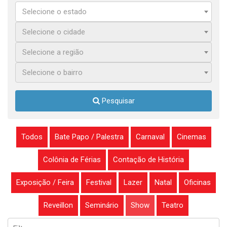
Selecione o estado
Selecione o cidade
Selecione a região
Selecione o bairro
Pesquisar
Todos
Bate Papo / Palestra
Carnaval
Cinemas
Colônia de Férias
Contação de História
Exposição / Feira
Festival
Lazer
Natal
Oficinas
Reveillon
Seminário
Show
Teatro