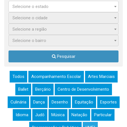
Selecione o estado
Selecione o cidade
Selecione a região
Selecione o bairro
Pesquisar
Todos
Acompanhamento Escolar
Artes Marciais
Ballet
Berçário
Centro de Desenvolvimento
Culinária
Dança
Desenho
Equitação
Esportes
Idioma
Judô
Música
Natação
Particular