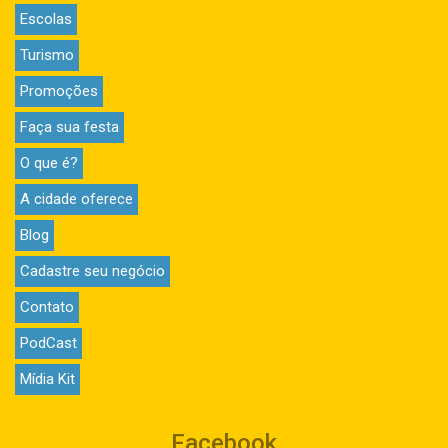
Escolas
Turismo
Promoções
Faça sua festa
O que é?
A cidade oferece
Blog
Cadastre seu negócio
Contato
PodCast
Mídia Kit
Facebook