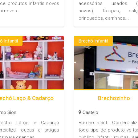
ce produtos infantis novos
acessórios usados (s
i novos.
novos). Roupas, calç
brinquedos, carrinhos...
ó Infantil
Brechó Infantil
echó Laço & Cadarço
Brechozinho
mo Sion
Castelo
rechó Larço e Cadarço
Brechó infantil. Comercial
rcializa roupas e artigos
todo tipo de produto volt
s para crianças.
público infantil: roupas, s