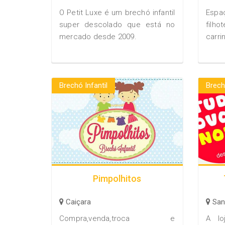
O Petit Luxe é um brechó infantil
Espa
super descolado que está no
filho
mercado desde 2009.
carri
Brechó Infantil
Brech
Pimpolhitos
Caiçara
San
Compra,venda,troca e
A l