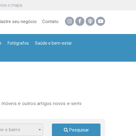
omos o mapa.
astre seu negócio
Contato
e
Fotógrafos
Saúde e bem-estar
 móveis e outros artigos novos e semi
ne o bairro
Pesquisar