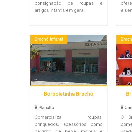
consignação de roupas e
ofere
artigos infantis em geral.
e sem
Brechó Infantil
Brech
Borboletinha Brechó
Br
Planalto
Car
Comercializa roupas,
O B
brinquedos, acessórios como
come
carrinho de bebê, móveis e
usado