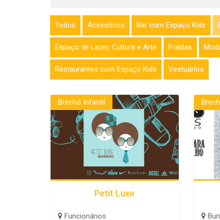
Todos
Acessórios
Bar com Espaço Kids
Espaço de Lazer, Cultura e Arte
Fraldas
Moda
Restaurantes com Espaço Kids
Vestuários
Brechó Infantil
Brech
Petit Luxe
Funcionários
Buri