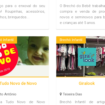
ço para o enxoval do seu
O Brechó do Bebê trabalh
te! Roupinhas, acessórios,
compra e venda de pro
nhos, brinquedos...
novos e seminovos para 
e crianças até 5 anos.
ó Infantil
Brechó Infantil
Tudo Novo de Novo
Giralook
to Antônio
Teixeira Dias
oja Tudo Novo de Novo
Brechó Infantil de arti