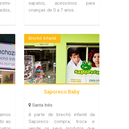
emi-
sapatos, acessórios para
ados,
crianças de 0 a 7 anos...
Brechó Infantil
Saporeco Baby
Santa Inês
izamos
A parte de brechó infantil da
ado ao
Saporeco compra, troca e
apatos
vende os seus produtos que