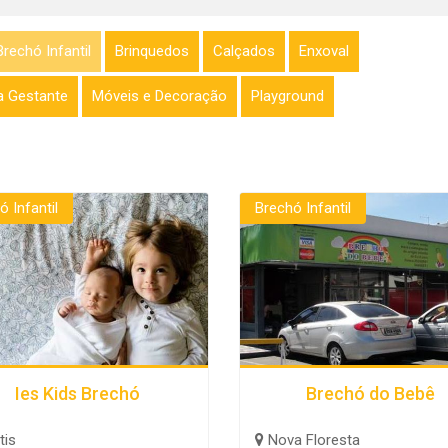
Brechó Infantil
Brinquedos
Calçados
Enxoval
 Gestante
Móveis e Decoração
Playground
ó Infantil
Brechó Infantil
Ies Kids Brechó
Brechó do Bebê
tis
Nova Floresta