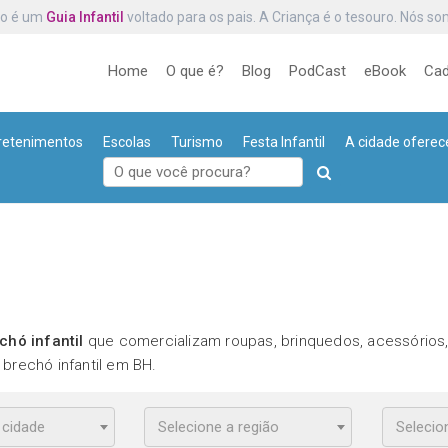
ro é um
Guia Infantil
voltado para os pais. A Criança é o tesouro. Nós s
Home
O que é?
Blog
PodCast
eBook
Cad
retenimentos
Escolas
Turismo
Festa Infantil
A cidade oferec
chó infantil
que comercializam roupas, brinquedos, acessórios,
brechó infantil em BH.
 cidade
Selecione a região
Selecio