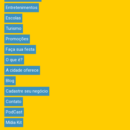
Entretenimentos
Escolas
Turismo
Promoções
Faça sua festa
O que é?
A cidade oferece
Blog
Cadastre seu negócio
Contato
PodCast
Mídia Kit