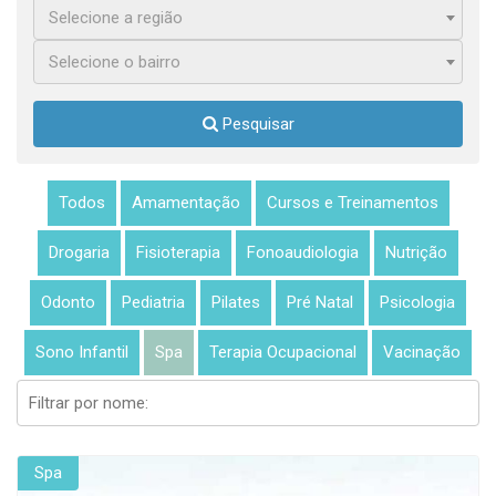
Selecione a região
Selecione o bairro
Pesquisar
Todos
Amamentação
Cursos e Treinamentos
Drogaria
Fisioterapia
Fonoaudiologia
Nutrição
Odonto
Pediatria
Pilates
Pré Natal
Psicologia
Sono Infantil
Spa
Terapia Ocupacional
Vacinação
Spa