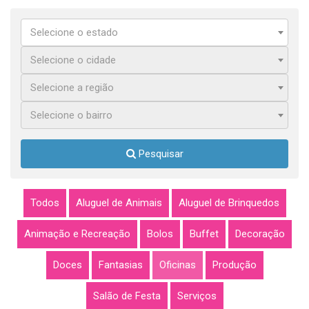
Selecione o estado
Selecione o cidade
Selecione a região
Selecione o bairro
Pesquisar
Todos
Aluguel de Animais
Aluguel de Brinquedos
Animação e Recreação
Bolos
Buffet
Decoração
Doces
Fantasias
Oficinas
Produção
Salão de Festa
Serviços