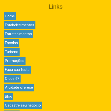
Links
Home
Estabelecimentos
Entretenimentos
Escolas
Turismo
Promoções
Faça sua festa
O que é?
A cidade oferece
Blog
Cadastre seu negócio