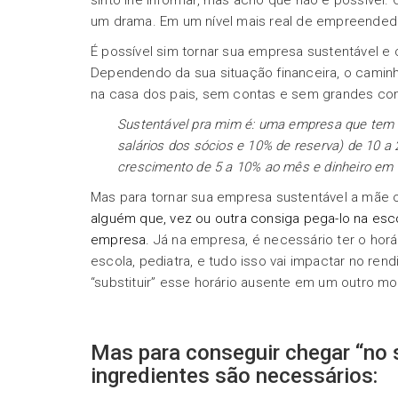
sinto lhe informar, mas acho que não é possível.
um drama. Em um nível mais real de empreendedo
É possível sim tornar sua empresa sustentável 
Dependendo da sua situação financeira, o caminh
na casa dos pais, sem contas e sem grandes com
Sustentável pra mim é: uma empresa que tem as
salários dos sócios e 10% de reserva) de 10 a 
crescimento de 5 a 10% ao mês e dinheiro em 
Mas para tornar sua empresa sustentável a mãe ou
alguém que, vez ou outra consiga pega-lo na esc
empresa.
Já na empresa, é necessário ter o horár
escola, pediatra, e tudo isso vai impactar no re
“substituir” esse horário ausente em um outro m
Mas para conseguir chegar “no
ingredientes são necessários: