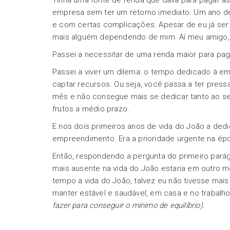
Tinha uma fonte de renda que dava para pagar a
empresa sem ter um retorno imediato. Um ano 
e com certas complicações. Apesar de eu já ser
mais alguém dependendo de mim. Aí meu amigo,
Passei a necessitar de uma renda maior para pag
Passei a viver um dilema: o tempo dedicado à e
captar recursos. Ou seja, você passa a ter pressa
mês e não consegue mais se dedicar tanto ao s
frutos a médio prazo.
E nos dois primeiros anos de vida do João a ded
empreendimento. Era a prioridade urgente na ép
Então, respondendo a pergunta do primeiro pará
mais ausente na vida do João estaria em outr
tempo a vida do João, talvez eu não tivesse mai
manter estável e saudável, em casa e no trabalh
fazer para conseguir o mínimo de equilíbrio).