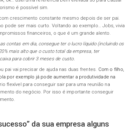
 Ok, ok… usei uma referência bem elevada só para causar
rismo é possível sim.
e com crescimento constante mesmo depois de ser pai.
o pode ser mais curto. Voltando ao exemplo… Jobs, vivia
promissos financeiros, o que é um grande alento.
 contas em dia, consegue ter o lucro líquido (incluindo os
20% mais alto que o custo total da empresa, ter
caixa para cobrir 3 meses de custo.
 pai vai precisar de ajuda nas duas frentes.
Com o filho,
ola por exemplo já pode aumentar a produtividade na
io flexível para conseguir sair para uma reunião na
ndimento do negócio. Por isso é importante conseguir
omento.
 sucesso” da sua empresa alguns