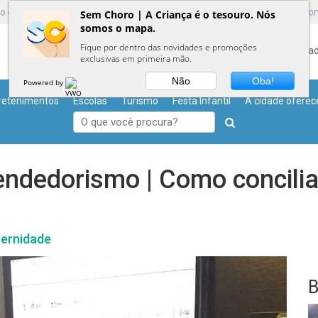
ro é um
Guia Infantil
voltado para os pais. A Criança é o tesouro. Nós s
Sem Choro | A Criança é o tesouro. Nós
somos o mapa.
Fique por dentro das novidades e promoções
Home
O que é?
Blog
PodCast
eBook
Cad
exclusivas em primeira mão.
Não
Oba!
Powered by
retenimentos
Escolas
Turismo
Festa Infantil
A cidade oferec
ndedorismo | Como concilia
ternidade
B