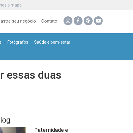
omos o mapa.
astre seu negócio
Contato
e
Fotógrafos
Saúde e bem-estar
r essas duas
log
Paternidade e