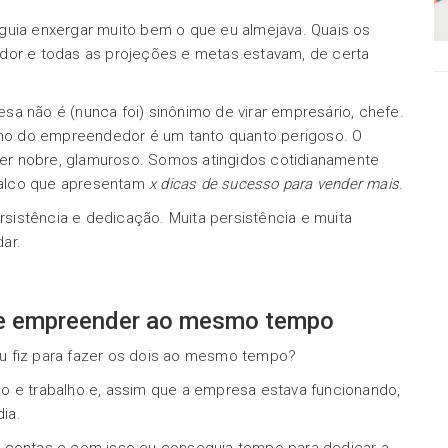
guia enxergar muito bem o que eu almejava. Quais os
edor e todas as projeções e metas estavam, de certa
sa não é (nunca foi) sinônimo de virar empresário, chefe.
orno do empreendedor é um tanto quanto perigoso. O
 ser nobre, glamuroso. Somos atingidos cotidianamente
palco que apresentam
x dicas de sucesso para vender mais
.
istência e dedicação. Muita persistência e muita
ar.
a e empreender ao mesmo tempo
u fiz para fazer os dois ao mesmo tempo?
o e trabalho e, assim que a empresa estava funcionando,
dia.