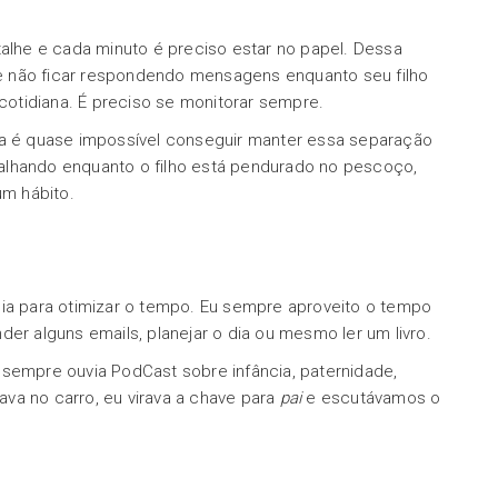
talhe e cada minuto é preciso estar no papel. Dessa
e não ficar respondendo mensagens enquanto seu filho
 cotidiana. É preciso se monitorar sempre.
ca é quase impossível conseguir manter essa separação
alhando enquanto o filho está pendurado no pescoço,
um hábito.
dia para otimizar o tempo. Eu sempre aproveito o tempo
er alguns emails, planejar o dia ou mesmo ler um livro.
 sempre ouvia PodCast sobre infância, paternidade,
va no carro, eu virava a chave para
pai
e escutávamos o