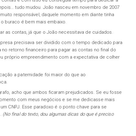
s contas e com isso eu conseguia tempo para dedicar a
depois… tudo mudou. João nasceu em novembro de 2007
 muito responsável, daquele momento em diante tinha
 o buraco é bem mais embaixo.
ar as contas, já que o João necessitava de cuidados.
mpresa precisava ser dividido com o tempo dedicado para
 no retorno financeiro para pagar as contas no final do
eu próprio empreendimento com a expectativa de colher
icação a paternidade foi maior do que ao
oca.
grafo, acho que ambos ficaram prejudicados. Se eu fosse
o momento com meus negócios e se me dedicasse mais
s um CNPJ. Esse paradoxo é o ponto chave para se
o.
(No final do texto, dou algumas dicas do que é preciso