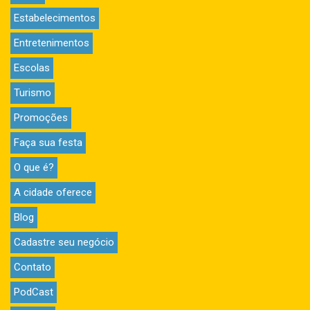
Estabelecimentos
Entretenimentos
Escolas
Turismo
Promoções
Faça sua festa
O que é?
A cidade oferece
Blog
Cadastre seu negócio
Contato
PodCast