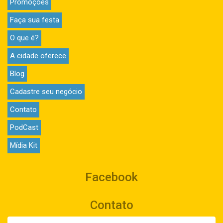
Promoções
Faça sua festa
O que é?
A cidade oferece
Blog
Cadastre seu negócio
Contato
PodCast
Mídia Kit
Facebook
Contato